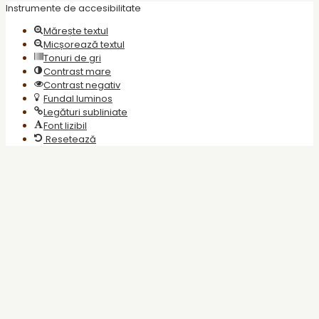
Instrumente de accesibilitate
Mărește textul
Micșorează textul
Tonuri de gri
Contrast mare
Contrast negativ
Fundal luminos
Legături subliniate
Font lizibil
Resetează