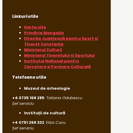
Linkuri utile
Harta site
Primăria Mangalia
Direcția Județeană pentru Sport și
Tineret Constanța
Ministerul Culturii
Ministerul Tineretului și Sportului
Institutul Național pentru
Cercetare și Formare Culturală
Telefoane utile
Muzeul de arheologie
+4 0735 168 285
Tatiana Odobescu
Șef serviciu
Instituții de cultură
+4 0751 268 332
Eliza Cucu
Șef serviciu